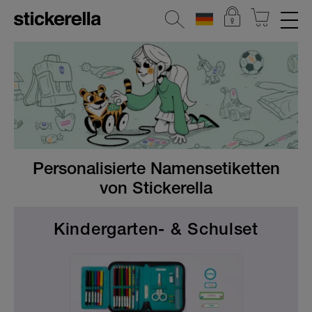
REFLEKTIERENDE AUFKLEBER
STICKERSETS
KLEIDERSTICKER
AUFKLEBER FÜR GEGENSTÄNDE
Personalisierte Namensetiketten
KINDERGARTEN & SCHULE
von Stickerella
HOME & DEKO
Kindergarten- & Schulset