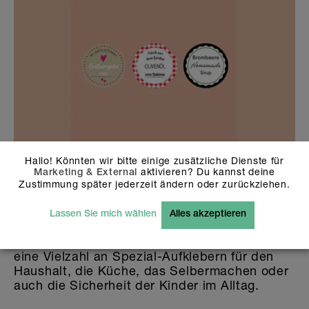
Hallo! Könnten wir bitte einige zusätzliche Dienste für
16 Sticker
aktivieren? Du kannst deine
Marketing & External
€
17.90
Zustimmung später jederzeit ändern oder zurückziehen.
Lassen Sie mich wählen
Alles akzeptieren
Auch sonst gibt es im Haushalt viele Dinge,
die es sich lohnt zu beschriften. Hier gibt es
eine Vielzahl an Spezial-Aufklebern für den
Haushalt, die Küche, das Selbermachen oder
auch die Sicherheit der Kinder im Alltag.