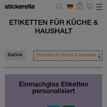
REFLEKTIERENDE AUFKLEBER
ETIKETTEN FÜR KÜCHE &
HAUSHALT
STICKERSETS
KLEIDERSTICKER
AUFKLEBER FÜR GEGENSTÄNDE
Zurück
Etiketten für Küche & Haushalt
KINDERGARTEN & SCHULE
Alle anzeigen
HOME & DEKO
Tür-Aufkleber
Alle Home & Deko Sticker
Einmachglas Etiketten
Adressetiketten
personalisiert
Tür-Aufkleber
Geschenkgutscheine
Adressetiketten