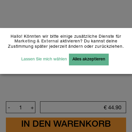
entweder die von mir ausgewählten
Schriftfarben, Schriftarten,
Hintergrundfarben und Icons oder das
von mir ausgewählte Design korrekt
sind. Ich habe mich auch vergewissert,
dass keine Schreibfehler vorhanden
Hallo! Könnten wir bitte einige zusätzliche Dienste für
sind.
aktivieren? Du kannst deine
Marketing & External
Design anpassen
Zustimmung später jederzeit ändern oder zurückziehen.
Bitte beachte, dass weiss dargestellte Flächen
und Objekte auf unseren holografischen Stickern
Lassen Sie mich wählen
Alles akzeptieren
nicht bez. transparent gedruckt werden. Bei
Fragen wende dich bitte an unseren
Kundendienst: info@stickerella.com
-
+
€
44.90
Design anpassen