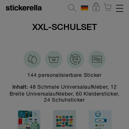
REFLEKTIERENDE AUFKLEBER
XXL-SCHULSET
STICKERSETS
KLEIDERSTICKER
AUFKLEBER FÜR GEGENSTÄNDE
144 personalisierbare Sticker
KINDERGARTEN & SCHULE
48 Schmale Universalaufkleber, 12
Inhalt:
Alle Kindergarten & Schule Sticker
Breite Universalaufkleber, 60 Kleidersticker,
Aufklebersets
24 Schuhsticker
Leuchtdreieck-Sticker
Schultüten