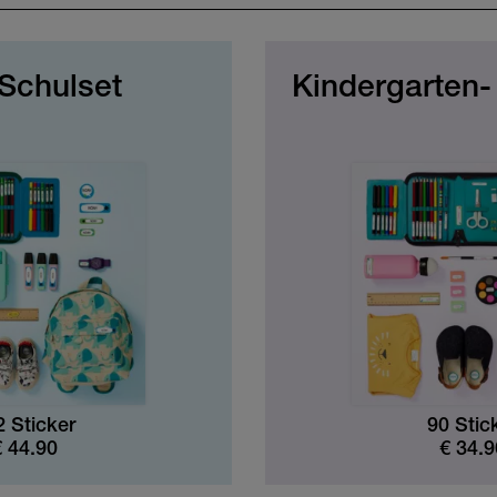
Schulset
Kindergarten-
2 Sticker
90 Stic
€
44.90
€
34.9