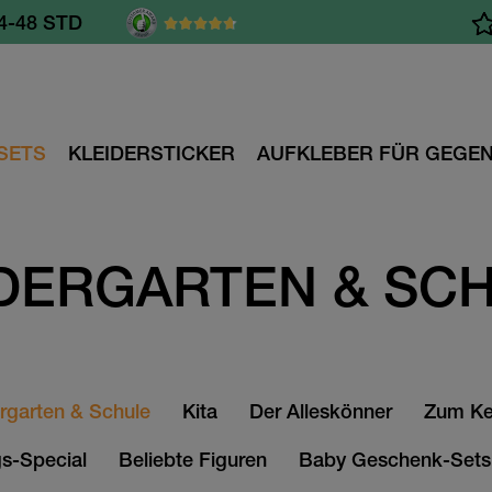
B 60.- €
SETS
KLEIDERSTICKER
AUFKLEBER FÜR GEGE
DERGARTEN & SC
rgarten & Schule
Kita
Der Alleskönner
Zum Ke
gs-Special
Beliebte Figuren
Baby Geschenk-Sets