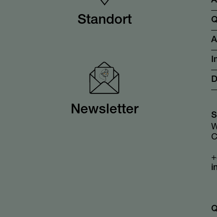
A
Standort
Q
I
D
Newsletter
S
W
C
+
i
Q