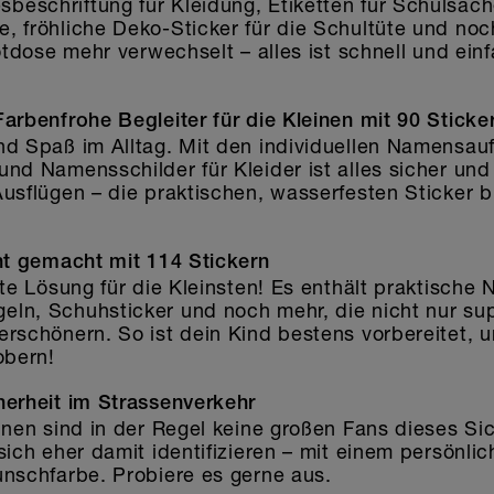
eschriftung für Kleidung, Etiketten für Schulsach
 fröhliche Deko-Sticker für die Schultüte und noch
rotdose mehr verwechselt – alles ist schnell und ein
arbenfrohe Begleiter für die Kleinen mit 90 Sticke
nd Spaß im Alltag. Mit den individuellen Namensauf
und Namensschilder für Kleider ist alles sicher un
Ausflügen – die praktischen, wasserfesten Sticker 
cht gemacht mit 114 Stickern
kte Lösung für die Kleinsten! Es enthält praktische
ln, Schuhsticker und noch mehr, die nicht nur sup
erschönern. So ist dein Kind bestens vorbereitet,
obern!
herheit im Strassenverkehr
einen sind in der Regel keine großen Fans dieses S
sich eher damit identifizieren – mit einem persönlic
unschfarbe. Probiere es gerne aus.