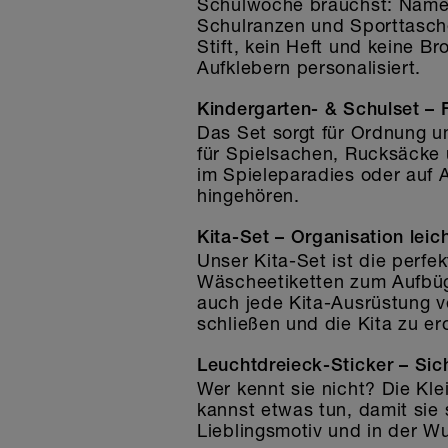
Schulwoche brauchst: Namesb
Schulranzen und Sporttasche,
Stift, kein Heft und keine B
Aufklebern personalisiert.
Kindergarten- & Schulset – F
Das Set sorgt für Ordnung u
für Spielsachen, Rucksäcke 
im Spieleparadies oder auf 
hingehören.
Kita-Set – Organisation lei
Unser Kita-Set ist die perfe
Wäscheetiketten zum Aufbüge
auch jede Kita-Ausrüstung v
schließen und die Kita zu er
Leuchtdreieck-Sticker – Sic
Wer kennt sie nicht? Die Kl
kannst etwas tun, damit sie 
Lieblingsmotiv und in der W