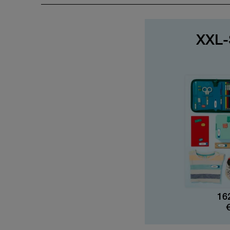
XXL-
16