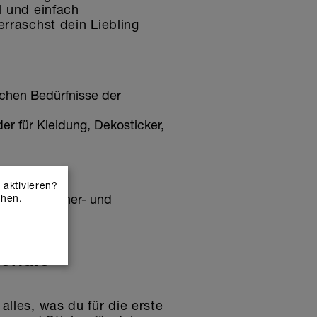
l und einfach
erraschst dein Liebling
ichen Bedürfnisse der
er für Kleidung, Dekosticker,
aktivieren?
l
sowie trockner- und
ehen.
Schule
alles, was du für die erste