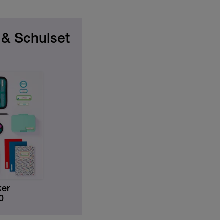
 & Schulset
ker
0