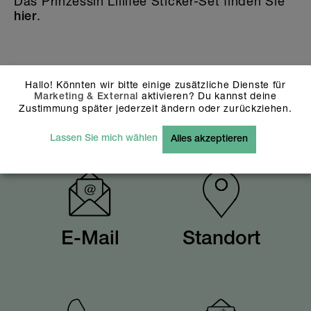
Das Prinzessin Lillifee Sticker-Set finden Sie
.
hier
Hallo! Könnten wir bitte einige zusätzliche Dienste für
Zurück
aktivieren? Du kannst deine
Marketing & External
Zustimmung später jederzeit ändern oder zurückziehen.
Lassen Sie mich wählen
Alles akzeptieren
E-Mail
Standort