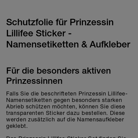
Kindergarten & Schule
Sport & Fussball
Schutzfolie für Prinzessin
KLEIDERSTICKER
Lillifee Sticker -
AUFKLEBER FÜR GEGENSTÄNDE
Namensetiketten & Aufkleber
KINDERGARTEN & SCHULE
Für die besonders aktiven
HOME & DEKO
Prinzessinnen
Falls Sie die beschrifteten Prinzessin Lillifee-
Namensetiketten gegen besonders starken
Abrieb schützen möchten, können Sie diese
transparenten Sticker dazu bestellen. Diese
werden zusätzlich auf die Namensaufkleber
geklebt.