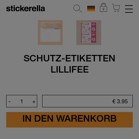
REFLEKTIERENDE AUFKLEBER
STICKERSETS
Alle Stickersets
SCHUTZ-ETIKETTEN
Baby Geschenk-Sets
LILLIFEE
Beliebte Figuren
Frühlings-Special
Ferienlager & Camp
-
+
€
3.95
Zum Kennenlernen
Der Alleskönner
Kita