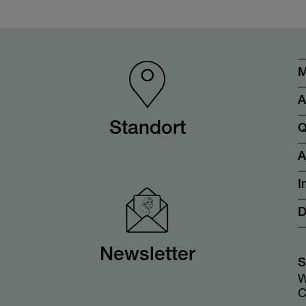
M
A
Standort
Q
I
D
Newsletter
S
W
C