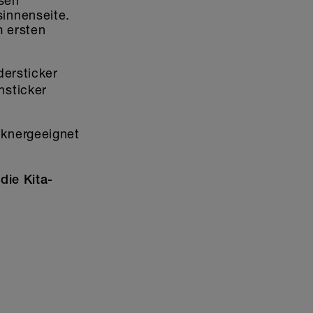
ssen
innenseite.
m ersten
dersticker
hsticker
cknergeeignet
die Kita-