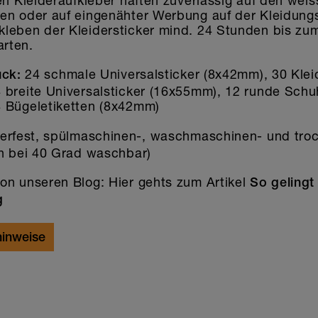
en Kleideraufkleber haften zuverlässig auf den wei
en oder auf eingenähter Werbung auf der Kleidungs
leben der Kleidersticker mind. 24 Stunden bis zu
rten.
24 schmale Universalsticker (8x42mm), 30 Klei
ück:
 breite Universalsticker (16x55mm), 12 runde Schu
 Bügeletiketten (8x42mm)
erfest, spülmaschinen-, waschmaschinen- und tro
en bei 40 Grad waschbar)
on unseren Blog: Hier gehts zum Artikel
So gelingt 
g
inweise