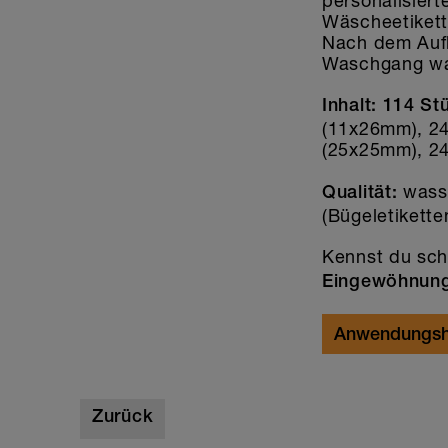
personalisiert
Wäscheetikett
Nach dem Aufk
Waschgang wa
Inhalt:
114 St
(11x26mm), 24
(25x25mm), 24
wass
Qualität:
(Bügeletikett
Kennst du sch
Eingewöhnun
Anwendungsh
Zurück