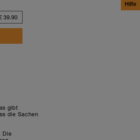
Design anpassen
€
39.90
as gibt
dass die Sachen
. Die